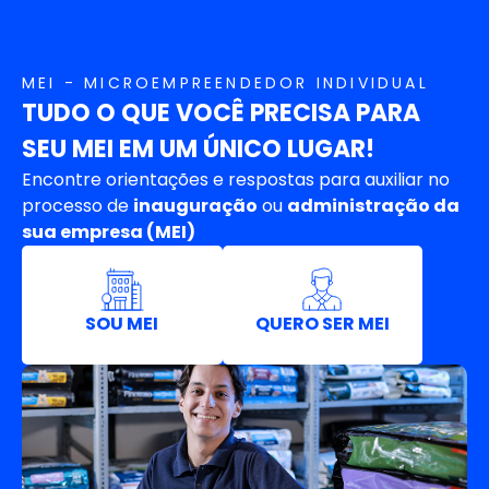
MEI - MICROEMPREENDEDOR INDIVIDUAL
TUDO O QUE VOCÊ PRECISA PARA
SEU MEI EM UM ÚNICO LUGAR!
Encontre orientações e respostas para auxiliar no
processo de
inauguração
ou
administração da
sua empresa (MEI)
SOU MEI
QUERO SER MEI