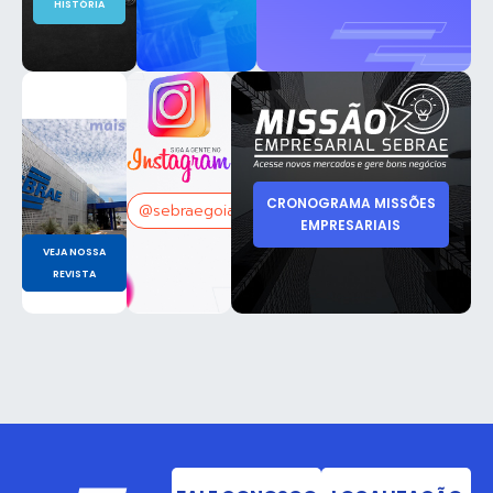
HISTÓRIA
CRONOGRAMA MISSÕES
@sebraegoias
EMPRESARIAIS
VEJA NOSSA
REVISTA