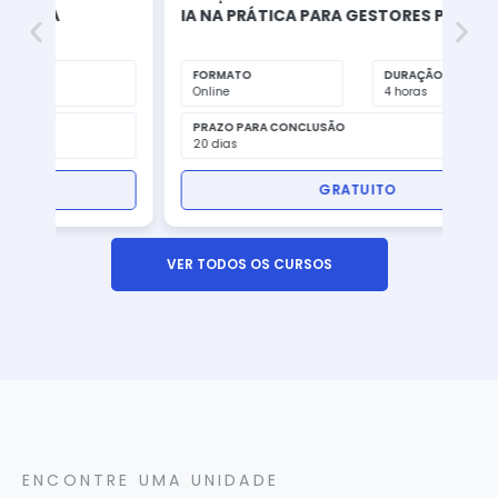
IA NA PRÁTICA PARA GESTORES PÚBLICOS
CO
FAM
FORMATO
DURAÇÃO
F
Online
4 horas
On
PRAZO PARA CONCLUSÃO
PR
20 dias
15
GRATUITO
VER TODOS OS CURSOS
ENCONTRE UMA UNIDADE