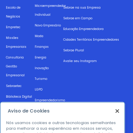
Microempreendedor
Escola de
Sebrae na sua Empresa
Individual
Negócios
Sebrae em Campo
Novo Empresário
Empretec
Educação Empreendedora
Moda
Missões
Cidades Territórios Empreendedores
Empresariais
Finanças
Sebrae Plural
Consultoria
Energia
Avalie seu Instagram
Gestão
Inovação
Empresarial
Turismo
Sebraetec
LGPD
Biblioteca Digital
Empreendedorismo
Acesso a Mercado
Feminino
Aviso de Cookies
Raio X
Compliance
Nós usamos cookies e outras tecnologias semelhantes
Empresarial
para melhorar a sua experiência em nossos serviços,