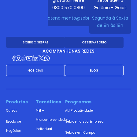
gratuitamente
Setor Bueno
0800 570 0800
Goiânia - Goiás
atendimento@sebraego.com.br
Segunda à Sexta
de 8h às 18h
SOBRE O SEBRAE
OBSERVATÓRIO
ACOMPANHE NAS REDES
NOTÍCIAS
BLOG
Produtos
Temáticos
Programas
Cursos
MEI –
ALI Produtividade
Microempreendedor
Escola de
Sebrae na sua Empresa
Individual
Negócios
Sebrae em Campo