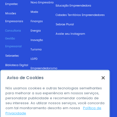
Novo Empresário
Empretec
Educação Empreendedora
Moda
Missões
Cidades Territórios Empreendedores
Empresariais
Finanças
Sebrae Plural
Consultoria
Energia
Avalie seu Instagram
Gestão
Inovação
Empresarial
Turismo
Sebraetec
LGPD
Biblioteca Digital
Empreendedorismo
Acesso a Mercado
Feminino
Aviso de Cookies
Raio X
Compliance
Nós usamos cookies e outras tecnologias semelhantes
Empresarial
para melhorar a sua experiência em nossos serviços,
personalizar publicidade e recomendar conteúdo de
seu interesse. Ao utilizar nossos serviços, você concorda
com tal monitoramento descrito em nossa
Política de
Privacidade