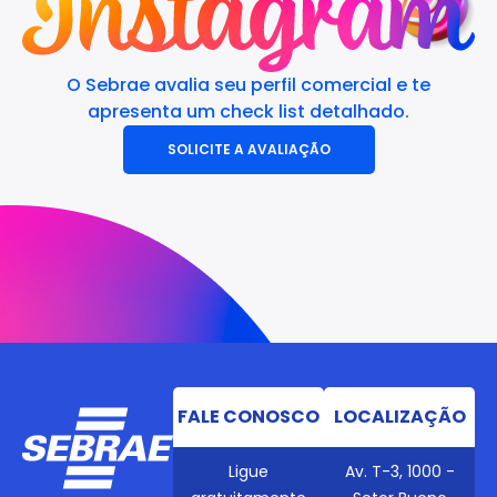
O Sebrae avalia seu perfil comercial e te
apresenta um check list detalhado.
SOLICITE A AVALIAÇÃO
FALE CONOSCO
LOCALIZAÇÃO
Ligue
Av. T-3, 1000 -