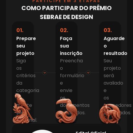
PARTICIPE EM 3 ETAPAS
COMO PARTICIPAR DO PRÊMIO
SEBRAE DE DESIGN
01.
02.
03.
Prepare
Faça
Aguarde
seu
sua
o
projeto
inscrição
resultado
Siga
Preencha
Seu
os
o
projeto
critérios
formulário
será
da
e
avaliado
categoria
envie
e
e
os
os
monte
documentos
vencedores
seu
solicitados.
anunciados.
material.