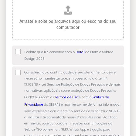
E
Declaro que li e concordo com o
Edital
do Prêmio Sebrae
D
Design 2026.
I
L
Considerando a continuidade de seu atendimento faz-se
T
necessário manifestar que, em observância à Lei nº.
G
A
13.709/18 - Lei Geral de Proteção de Dados Pessoais e demais
P
L
normativas aplicáveis sobre proteção de Dados Pessoais,
D
*
CONCORDO com os
Termos de Uso
e com a
Política de
*
Privacidade
do SEBRAE e manifesto-me de forma informada,
livre, expressa e consciente no sentido de autorizar o SEBRAE
a realizar o tratamento de meus Dados Pessoais. Ao clicar
em Enviar, você concorda em receber comunicações do
Sebrae/GO por e-mail, SMS, WhatsApp e Ligação para
ajudar com orientações e oportunidades para o seu negócio.