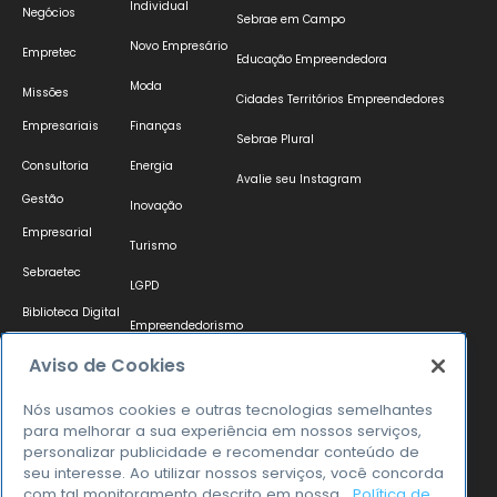
Individual
Negócios
Sebrae em Campo
Novo Empresário
Empretec
Educação Empreendedora
Moda
Missões
Cidades Territórios Empreendedores
Empresariais
Finanças
Sebrae Plural
Consultoria
Energia
Avalie seu Instagram
Gestão
Inovação
Empresarial
Turismo
Sebraetec
LGPD
Biblioteca Digital
Empreendedorismo
Acesso a Mercado
Feminino
Aviso de Cookies
Raio X
Compliance
Nós usamos cookies e outras tecnologias semelhantes
Empresarial
para melhorar a sua experiência em nossos serviços,
personalizar publicidade e recomendar conteúdo de
seu interesse. Ao utilizar nossos serviços, você concorda
com tal monitoramento descrito em nossa
Política de