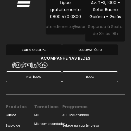
Ligue
Av. T-3, 1000 -
gratuitamente
Setor Bueno
0800 570 0800
Goiânia - Goiás
atendimento@sebraego.com.br
Segunda à Sexta
de 8h às 18h
SOBRE O SEBRAE
OBSERVATÓRIO
ACOMPANHE NAS REDES
NOTÍCIAS
BLOG
Produtos
Temáticos
Programas
Cursos
MEI –
ALI Produtividade
Microempreendedor
Escola de
Sebrae na sua Empresa