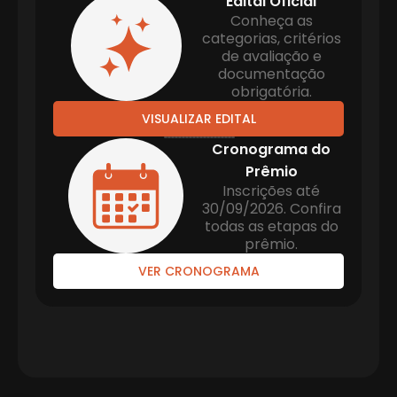
Edital Oficial
Conheça as
categorias, critérios
de avaliação e
documentação
obrigatória.
VISUALIZAR EDITAL
Cronograma do
Prêmio
Inscrições até
30/09/2026. Confira
todas as etapas do
prêmio.
VER CRONOGRAMA