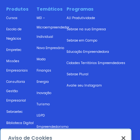
Produtos
Temáticos
Programas
Cursos
MEI –
ALI Produtividade
Microempreendedor
Escola de
Sebrae na sua Empresa
Individual
Negócios
Sebrae em Campo
Novo Empresário
Empretec
Educação Empreendedora
Moda
Missões
Cidades Territórios Empreendedores
Empresariais
Finanças
Sebrae Plural
Consultoria
Energia
Avalie seu Instagram
Gestão
Inovação
Empresarial
Turismo
Sebraetec
LGPD
Biblioteca Digital
Empreendedorismo
Acesso a Mercado
Feminino
Aviso de Cookies