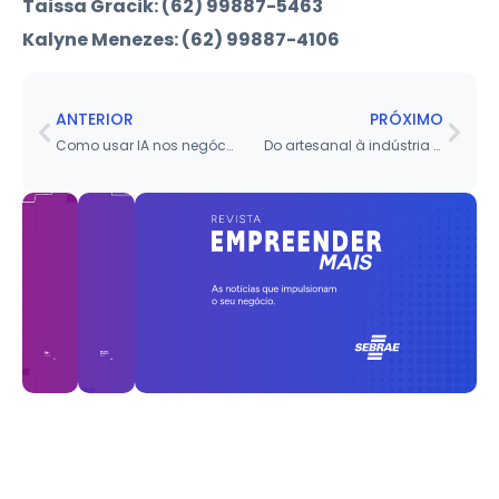
Taissa Gracik: (62) 99887-5463
Kalyne Menezes: (62) 99887-4106
ANTERIOR
PRÓXIMO
Como usar IA nos negócios para ganhar tempo, produtividade e competitividade
Do artesanal à indústria personalizada: um case de sucesso