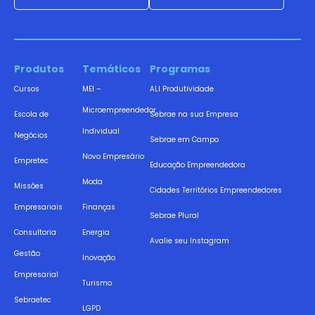
Produtos
Temáticos
Programas
Cursos
MEI –
ALI Produtividade
Microempreendedor
Escola de
Sebrae na sua Empresa
Individual
Negócios
Sebrae em Campo
Novo Empresário
Empretec
Educação Empreendedora
Moda
Missões
Cidades Territórios Empreendedores
Empresariais
Finanças
Sebrae Plural
Consultoria
Energia
Avalie seu Instagram
Gestão
Inovação
Empresarial
Turismo
Sebraetec
LGPD